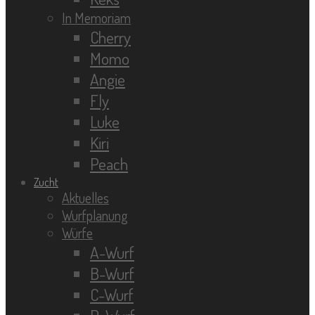
In Memoriam
Cherry
Momo
Angie
Fly
Luke
Kiri
Peach
Zucht
Aktuelles
Wurfplanung
Würfe
A-Wurf
B-Wurf
C-Wurf