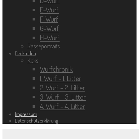
D-Wurf
E-Wurf
F-Wurf
G-Wurf
H-Wurf
Rasseportraits
Deckrüden
Keks
Wurfchronik
1. Wurf - 1. Litter
2. Wurf - 2. Litter
3. Wurf - 3. Litter
4. Wurf - 4. Litter
Impressum
Datenschutzerklärung