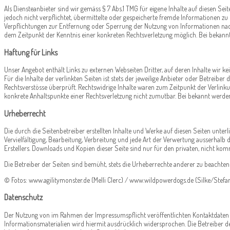
Als Diensteanbieter sind wir gemäss § 7 Abs.1 TMG für eigene Inhalte auf diesen Se
jedoch nicht verpflichtet, übermittelte oder gespeicherte fremde Informationen zu
Verpflichtungen zur Entfernung oder Sperrung der Nutzung von Informationen nach 
dem Zeitpunkt der Kenntnis einer konkreten Rechtsverletzung möglich. Bei bekan
Haftung für Links
Unser Angebot enthält Links zu externen Webseiten Dritter, auf deren Inhalte wir 
Für die Inhalte der verlinkten Seiten ist stets der jeweilige Anbieter oder Betreib
Rechtsverstösse überprüft. Rechtswidrige Inhalte waren zum Zeitpunkt der Verlinkun
konkrete Anhaltspunkte einer Rechtsverletzung nicht zumutbar. Bei bekannt werde
Urheberrecht
Die durch die Seitenbetreiber erstellten Inhalte und Werke auf diesen Seiten unter
Vervielfältigung, Bearbeitung, Verbreitung und jede Art der Verwertung ausserhalb
Erstellers. Downloads und Kopien dieser Seite sind nur für den privaten, nicht kom
Die Betreiber der Seiten sind bemüht, stets die Urheberrechte anderer zu beachten b
© Fotos: www.agilitymonster.de (Melli Clerc) / www.wildpowerdogs.de (Silke/Stefa
Datenschutz
Der Nutzung von im Rahmen der Impressumspflicht veröffentlichten Kontaktdaten
Informationsmaterialien wird hiermit ausdrücklich widersprochen. Die Betreiber de