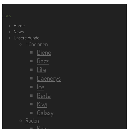
menu
Home
News
Unsere Hunde
Hündinnen
Biene
Razz
Life
Daenerys
Ice
Berta
Kiwi
Galaxy
Rüden
Keks