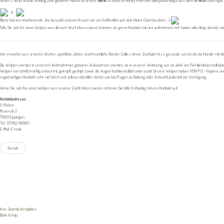
Unser C-Wurf wurde Anfang 2016 geboren. Mama ist unsere
Biene
(A touch of Honey from the wild powerdogs) aus dem
A-Wurf
und Papa
X
Biene hat am Wochenende Joe besucht und nun freuen wir uns hoffentlich auf viele kleine Osterhäschen :-)
Falls Sie sich für einen Welpen aus diesem Wurf interessieren, können sie gerne Kontakt mit uns aufnehmen. Wir haben allerdings bereits vi
Wir erwarten aus unseren Würfen sportliche, aktive und freundliche Border Collies. Unser Zuchtziel ist es gesunde, wesensfeste Hunde mit d
Die Welpen werden in unserem Wohnzimmer geboren. Aufwachsen werden sie in unserer Wohnung, wo sie aktiv am Familienleben teilhaben
Welpen vorschriftsmäßig entwurmt, geimpft, gechipt sowie die Augen fachtierärztlich untersucht. Unsere Welpen haben VDH/FCI - Papiere
regelmäßigen Kontakt sehr viel Wert und selbverständlich stehen wir bei Fragen zu Haltung oder Aufzucht jederzeit zur Verfügung.
Wenn Sie sich für einen Welpen aus unserer Zucht interessieren, nehmen Sie bitte frühzeitig mit uns
Kontakt
auf.
Kontaktadresse:
S. Röcker
Rosenstr.2
75031 Eppingen
Tel.: 07262/912821
E-Mail:
E-mail
Zurück
free Joomla templates
Back to top