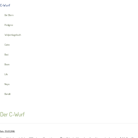
C-Wurf
Die Eltern
Pedigree
Welpentagebuch
Caine
Baci
Boon
Life
Naya
Bandit
Der C-Wurf
Geb. 25.03.2016: