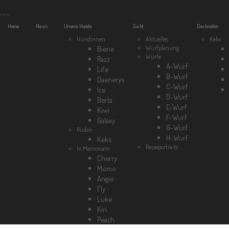
menu
Home
News
Unsere Hunde
Zucht
Deckrüden
Hündinnen
Aktuelles
Keks
Wurfplanung
Biene
Würfe
Razz
A-Wurf
Life
B-Wurf
Daenerys
C-Wurf
Ice
D-Wurf
Berta
E-Wurf
Kiwi
F-Wurf
Galaxy
G-Wurf
Rüden
H-Wurf
Keks
Rasseportraits
In Memoriam
Cherry
Momo
Angie
Fly
Luke
Kiri
Peach