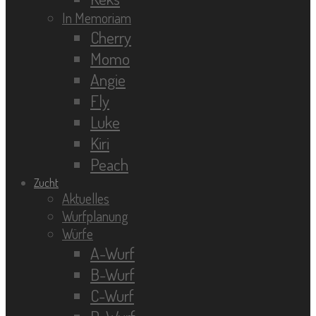
In Memoriam
Cherry
Momo
Angie
Fly
Luke
Kiri
Peach
Zucht
Aktuelles
Wurfplanung
Würfe
A-Wurf
B-Wurf
C-Wurf