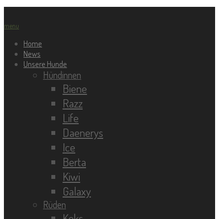
menu
Home
News
Unsere Hunde
Hündinnen
Biene
Razz
Life
Daenerys
Ice
Berta
Kiwi
Galaxy
Rüden
Keks