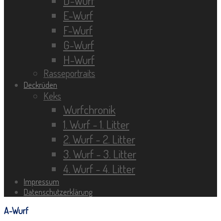
D-Wurf
E-Wurf
F-Wurf
G-Wurf
H-Wurf
Rasseportraits
Deckrüden
Keks
Wurfchronik
1. Wurf - 1. Litter
2. Wurf - 2. Litter
3. Wurf - 3. Litter
4. Wurf - 4. Litter
Impressum
Datenschutzerklärung
A-Wurf