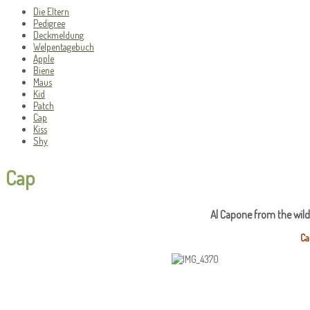
Die Eltern
Pedigree
Deckmeldung
Welpentagebuch
Apple
Biene
Maus
Kid
Patch
Cap
Kiss
Shy
Cap
Al Capone from the wild 
Ca