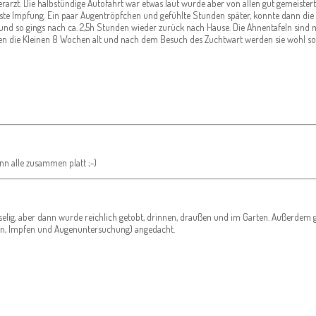
rarzt. Die halbstündige Autofahrt war etwas laut wurde aber von allen gut gemeistert
e Impfung. Ein paar Augentröpfchen und gefühlte Stunden später, konnte dann die
nd so gings nach ca. 2,5h Stunden wieder zurück nach Hause. Die Ahnentafeln sind m
den die Kleinen 8 Wochen alt und nach dem Besuch des Zuchtwart werden sie wohl s
nn alle zusammen platt ;-)
uselig, aber dann wurde reichlich getobt, drinnen, draußen und im Garten. Außerdem gi
ipen, Impfen und Augenuntersuchung) angedacht.