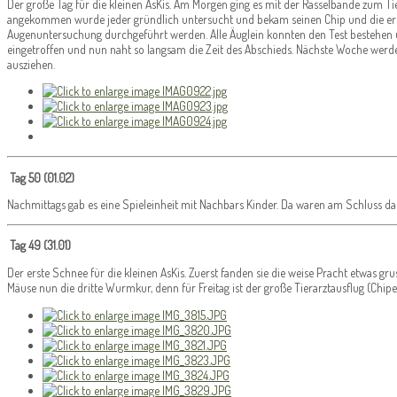
Der große Tag für die kleinen AsKis. Am Morgen ging es mit der Rasselbande zum Tie
angekommen wurde jeder gründlich untersucht und bekam seinen Chip und die erst
Augenuntersuchung durchgeführt werden. Alle Äuglein konnten den Test bestehen u
eingetroffen und nun naht so langsam die Zeit des Abschieds. Nächste Woche wer
ausziehen.
Tag 50 (01.02)
Nachmittags gab es eine Spieleinheit mit Nachbars Kinder. Da waren am Schluss da
Tag 49 (31.01)
Der erste Schnee für die kleinen AsKis. Zuerst fanden sie die weise Pracht etwas gr
Mäuse nun die dritte Wurmkur, denn für Freitag ist der große Tierarztausflug (Ch