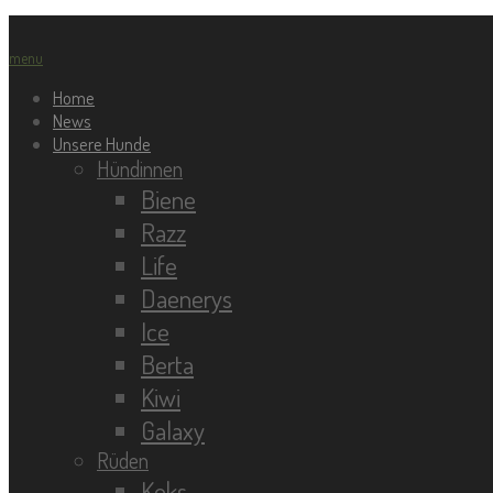
menu
Home
News
Unsere Hunde
Hündinnen
Biene
Razz
Life
Daenerys
Ice
Berta
Kiwi
Galaxy
Rüden
Keks