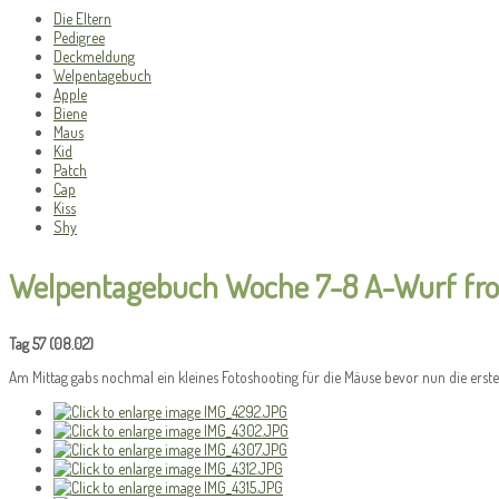
Die Eltern
Pedigree
Deckmeldung
Welpentagebuch
Apple
Biene
Maus
Kid
Patch
Cap
Kiss
Shy
Welpentagebuch Woche 7-8 A-Wurf from 
Tag 57 (08.02)
Am Mittag gabs nochmal ein kleines Fotoshooting für die Mäuse bevor nun die erste