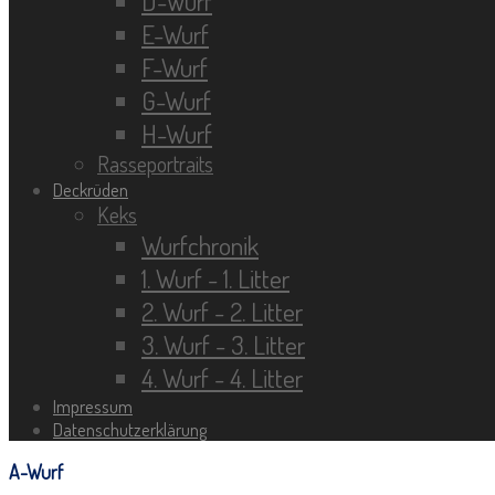
D-Wurf
E-Wurf
F-Wurf
G-Wurf
H-Wurf
Rasseportraits
Deckrüden
Keks
Wurfchronik
1. Wurf - 1. Litter
2. Wurf - 2. Litter
3. Wurf - 3. Litter
4. Wurf - 4. Litter
Impressum
Datenschutzerklärung
A-Wurf