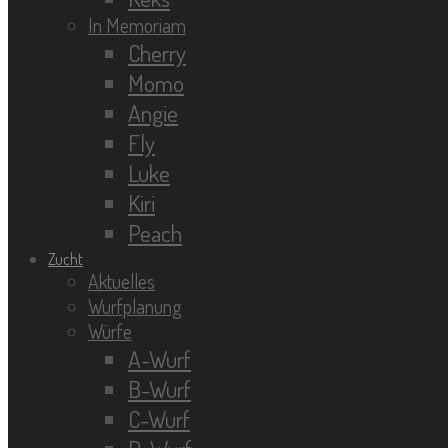
In Memoriam
Cherry
Momo
Angie
Fly
Luke
Kiri
Peach
Zucht
Aktuelles
Wurfplanung
Würfe
A-Wurf
B-Wurf
C-Wurf