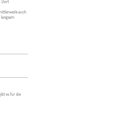
. Dort
ittlerweile auch
o langsam
bt es für die