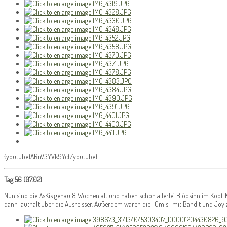
{youtube}ARnV3YVk9Yc{/youtube}
Tag 56 (07.02)
Nun sind die AsKis genau 8 Wochen alt und haben schon allerlei Blödsinn im Kopf. K
dann lauthalt über die Ausreisser. Außerdem waren die "Omis" mit Bandit und Joy 